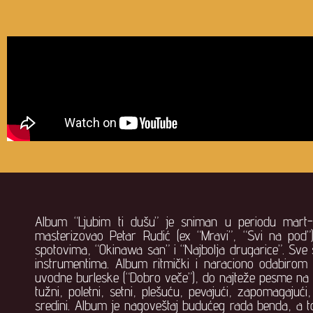
Album “Ljubim ti dušu” je sniman u periodu mart-m
masterizovao Petar Rudić (ex “Mravi”, “Svi na pod”
spotovima, “Okinawa san” i “Najbolja drugarice”. Sve 
instrumentima. Album ritmički i naraciono odabirom
uvodne burleske (“Dobro veče”), do najteže pesme na
tužni, poletni, setni, plešuću, pevajući, zapomagajući
sredini. Album je nagoveštaj budućeg rada benda, a to j