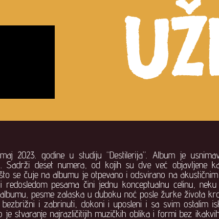
UŽ
aj 2023. godine u studiju “Destilerija”. Album je usnima
). Sadrži deset numera, od kojih su dve već objavljene kao
što se čuje na albumu je otpevano i odsvirano na akustičnim,
 i redosledom pesama čini jednu konceptualnu celinu, nek
 albumu, pesme zalaska u duboku noć posle žurke života kro
, bezbrižni i zabrinuti, dokoni i uposleni i sa svim ostalim 
e stvaranje najrazličitijih muzičkih oblika i formi bez ikakvi