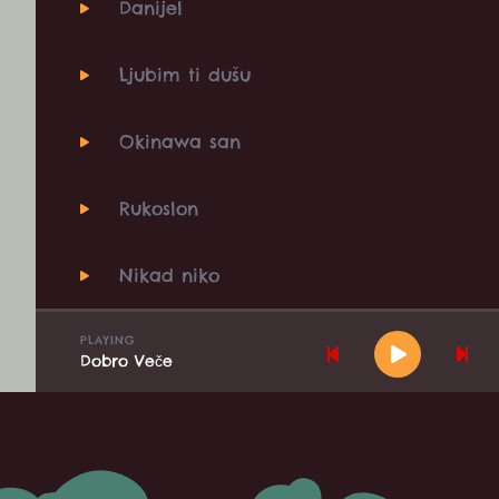
Danijel
Ljubim ti dušu
Okinawa san
Rukoslon
Nikad niko
Osmeli se
PLAYING
P
P
P
N
Dobro Veče
Teleportija
Najbolja drugarice