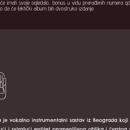
e imati svoje ogledalo, bonus u vidu prerađenih numera gde
ko da će faktički album biti dvostruko izdanje.
a je vokalno instrumentalni sastav iz Beograda koji 
ći i svirajući entitet promenljivog oblika i čvrstog