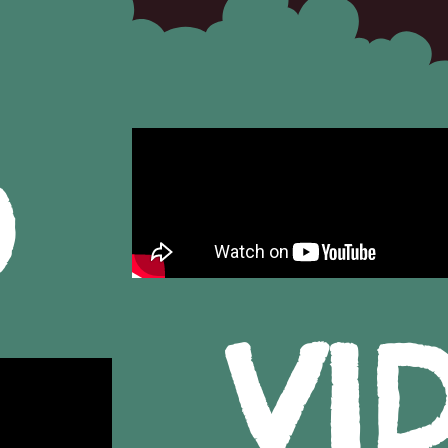
Laku noć
O
VI