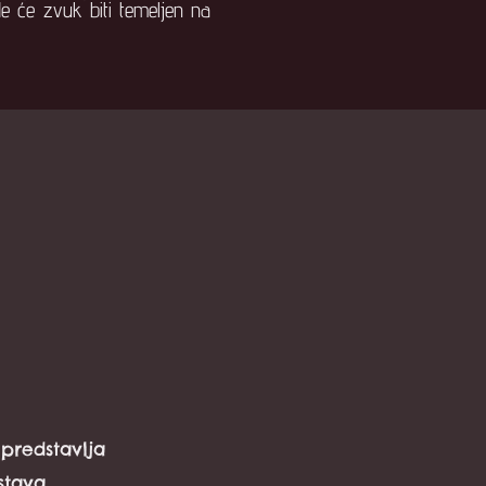
 će zvuk biti temeljen na
predstavlja
 stava.