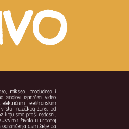
IVO
vao, miksao, producirao i
 singlovi ispraćeni video
 električnim i elektronskim
u vrstu muzičkog žura, od
z koju smo prošli radosni,
iskustvima života u urbanoj
h ograničenja osim želje da