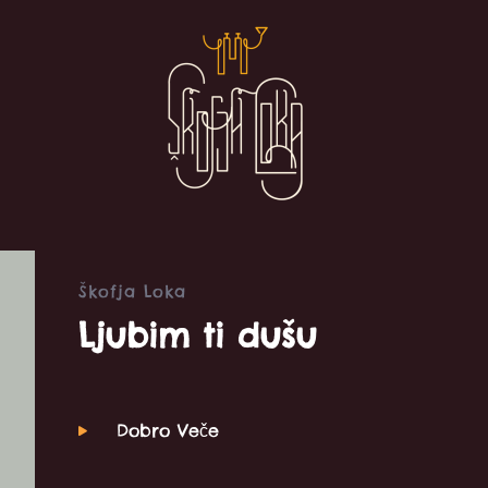
Home
Mainte
Skriven
Škofja Loka
Ljubim ti dušu
Dobro Veče