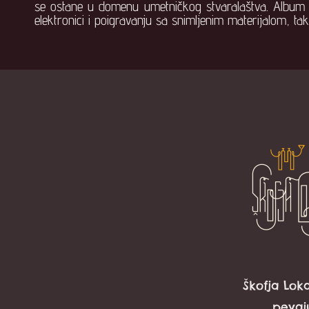
se ostane u domenu umetničkog stvaralaštva. Album ć
elektronici i poigravanju sa snimljenim materijalom, ta
Škofja Lok
pevaju